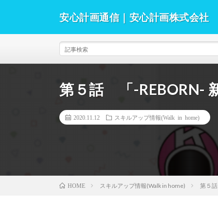
安心計画通信｜安心計画株式会社
安心計画通信では、Walk in home（ウォークイ
す。日本住宅新聞から提供いただいている建築業界のニ
バックナンバー等を掲載していますので、是非ご覧くだ
第５話 「-REBORN
2020.11.12
スキルアップ情報(Walk in home)
スキルアップ情報(Walk in home)
第５話
HOME