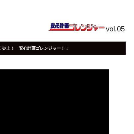
vol.05
べく参上！
安心計画ゴレンジャー！！