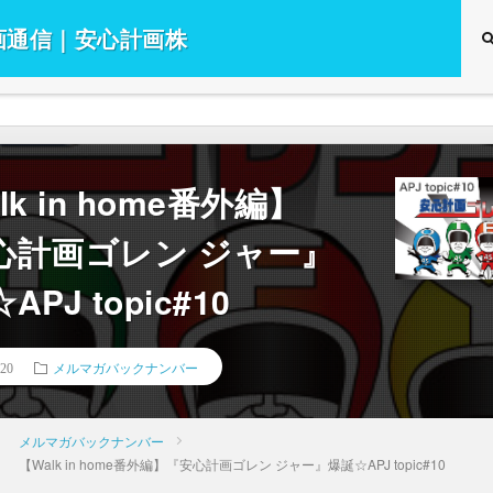
画通信｜安心計画株
では、Walk in home（ウォ
ーム）の情報をはじめ安心計画
様に情報を共有するためのサイ
本住宅新聞から提供いただいて
lk in home番外編】
界のニュースやウォークインホ
情報、マニュアルの更新情報や
心計画ゴレン ジャー』
ックナンバー等を掲載していま
APJ topic#10
非ご覧ください！
メルマガバックナンバー
.20
メルマガバックナンバー
【Walk in home番外編】『安心計画ゴレン ジャー』爆誕☆APJ topic#10