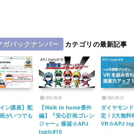
マガバックナンバー
カテゴリの最新記事
2021.09.20
2021.09.13
イン講座】配
【Walk in home番外
ダイヤモンド
画がいつでも
編】『安心計画ゴレン
定！2大無料
ジャー』爆誕☆APJ
VR☆APJ top
topic#10