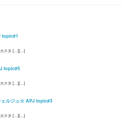
opic#1
タ […][…]
topic#5
タ […][…]
ュ☆ APJ topic#3
タ […][…]