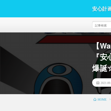
安心計
式会社
安心計画通信
ークインホ
のユーザー
トです。日
【Wa
いる建築業
ームの最新
『安
メルマガバ
爆誕☆
すので、是
2021.09
HOME